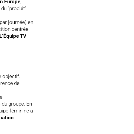
n Europe,
du “produit”
 par journée) en
sition centrée
L’Équipe TV
 objectif.
rrence de
de
e du groupe. En
uipe féminine a
mation