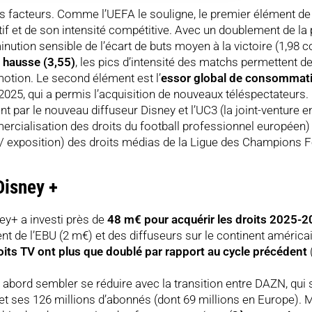
rs facteurs. Comme l’UEFA le souligne, le premier élément de 
tif et de son intensité compétitive. Avec un doublement de la
nution sensible de l’écart de buts moyen à la victoire (1,98 c
 hausse (3,55)
, les pics d’intensité des matchs permettent d
émotion. Le second élément est l’
essor global de consommati
025, qui a permis l’acquisition de nouveaux téléspectateurs.
 par le nouveau diffuseur Disney et l’UC3 (la joint-venture en
ercialisation des droits du football professionnel européen) 
/ exposition) des droits médias de la Ligue des Champions 
Disney +
ey+ a investi près de
48 m€ pour acquérir les droits 2025-
nt de l’EBU (2 m€) et des diffuseurs sur le continent américa
oits TV ont plus que doublé par rapport au cycle précédent
 abord sembler se réduire avec la transition entre DAZN, qui 
+ et ses 126 millions d’abonnés (dont 69 millions en Europe). M