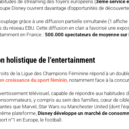
habitudes de streaming des foyers européens (
3ème service e
groupe Disney ouvrent davantage d’opportunités de découverte 
ouplage grâce à une diffusion partielle simultanée (1 affiche
es du réseau EBU. Cette diffusion en clair a favorisé une expo
notamment en France :
500.000 spectateurs de moyenne sur 
on holistique de l’entertainment
droits de la Ligue des Champions Féminine répond à un double
r en croissance du sport féminin
, notamment face à la concu
ivertissement télévisuel, capable de répondre aux habitudes 
onsommateurs, y compris au sein des familles, cœur de cibl
antes que Marvel, Star Wars ou Manchester United (dont l’éq
a même plateforme,
Disney développe un marché de consom
ort n°1 en Europe, le football.