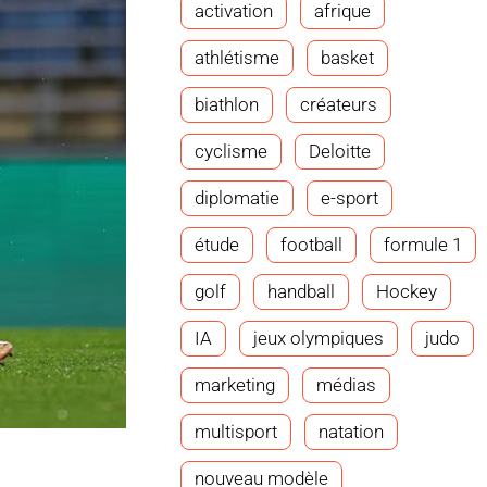
activation
afrique
athlétisme
basket
biathlon
créateurs
cyclisme
Deloitte
diplomatie
e-sport
étude
football
formule 1
golf
handball
Hockey
IA
jeux olympiques
judo
marketing
médias
multisport
natation
nouveau modèle