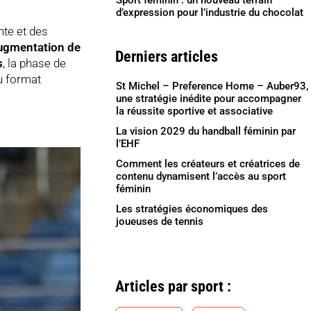
Sport féminin : un nouveau terrain
d’expression pour l’industrie du chocolat
nte et des
ugmentation de
Derniers articles
s
, la phase de
u format
St Michel – Preference Home – Auber93,
une stratégie inédite pour accompagner
la réussite sportive et associative
La vision 2029 du handball féminin par
l’EHF
Comment les créateurs et créatrices de
contenu dynamisent l’accès au sport
féminin
Les stratégies économiques des
joueuses de tennis
Articles par sport :