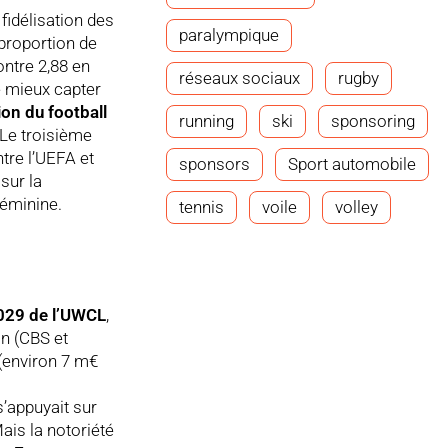
fidélisation des
paralympique
 proportion de
ontre 2,88 en
réseaux sociaux
rugby
e mieux capter
on du football
running
ski
sponsoring
 Le troisième
tre l’UEFA et
sponsors
Sport automobile
sur la
Féminine.
tennis
voile
volley
2029 de l’UWCL
,
in (CBS et
(environ 7 m€
s’appuyait sur
ais la notoriété