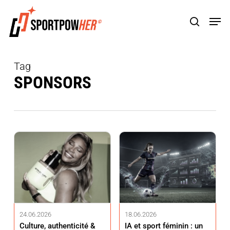
Skip
Men
to
search
main
content
Tag
SPONSORS
24.06.2026
18.06.2026
Culture, authenticité &
IA et sport féminin : un