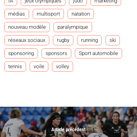
IA
jeux olympiques
judo
marketing
médias
multisport
natation
nouveau modèle
paralympique
réseaux sociaux
rugby
running
ski
sponsoring
sponsors
Sport automobile
tennis
voile
volley
Article précédent