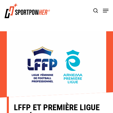
Skip
Men
to
search
main
content
LFFP ET PREMIÈRE LIGUE