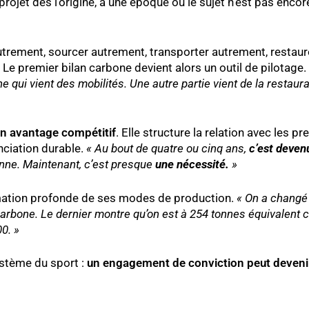
 projet dès l’origine, à une époque où le sujet n’est pas enco
autrement, sourcer autrement, transporter autrement, restaur
 Le premier bilan carbone devient alors un outil de pilotage.
 qui vient des mobilités. Une autre partie vient de la restaura
un avantage compétitif
. Elle structure la relation avec les pr
enciation durable.
« Au bout de quatre ou cinq ans,
c’est deven
ienne. Maintenant, c’est presque
une nécessité.
»
ormation profonde de ses modes de production.
« On a chang
carbone. Le dernier montre qu’on est à 254 tonnes équivalent 
00. »
ystème du sport :
un engagement de conviction peut devenir