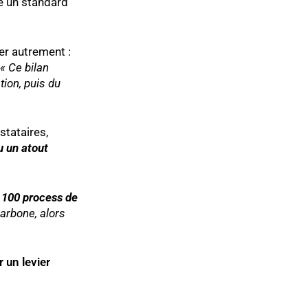
re un standard
er autrement :
« Ce bilan
tion, puis du
estataires,
u un atout
é
100 process de
carbone, alors
 un levier