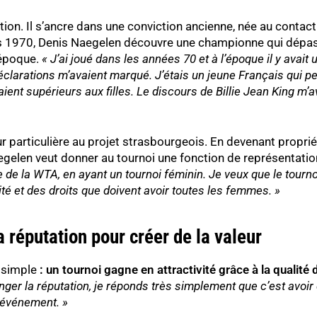
ion. Il s’ancre dans une conviction ancienne, née au contac
es 1970, Denis Naegelen découvre une championne qui dépas
 époque.
« J’ai joué dans les années 70 et à l’époque il y avai
éclarations m’avaient marqué. J’étais un jeune Français qui pe
nt supérieurs aux filles. Le discours de Billie Jean King m’a
particulière au projet strasbourgeois. En devenant proprié
gelen veut donner au tournoi une fonction de représentatio
e la WTA, en ayant un tournoi féminin. Je veux que le tourno
lité et des droits que doivent avoir toutes les femmes. »
a réputation pour créer de la valeur
n simple
: un tournoi gagne en attractivité grâce à la qualité
er la réputation, je réponds très simplement que c’est avoir
l’événement. »