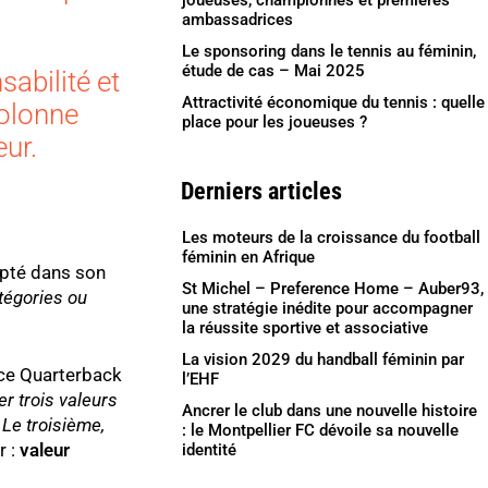
joueuses, championnes et premières
ambassadrices
Le sponsoring dans le tennis au féminin,
étude de cas – Mai 2025
sabilité et
Attractivité économique du tennis : quelle
colonne
place pour les joueuses ?
eur.
Derniers articles
Les moteurs de la croissance du football
féminin en Afrique
ompté dans son
St Michel – Preference Home – Auber93,
tégories ou
une stratégie inédite pour accompagner
la réussite sportive et associative
La vision 2029 du handball féminin par
nce Quarterback
l’EHF
er trois valeurs
Ancrer le club dans une nouvelle histoire
 Le troisième,
: le Montpellier FC dévoile sa nouvelle
r :
valeur
identité