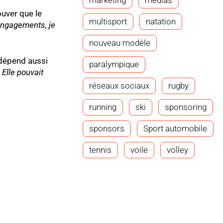
marketing
médias
uver que le
multisport
natation
 engagements, je
nouveau modèle
 dépend aussi
paralympique
 Elle pouvait
réseaux sociaux
rugby
running
ski
sponsoring
sponsors
Sport automobile
tennis
voile
volley