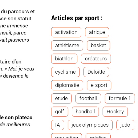
t du parcours et
Articles par sport :
se son statut
t une immense
activation
afrique
nsait, parce
vait plusieurs
athlétisme
basket
biathlon
créateurs
taire d’un
n.
« Moi, je veux
cyclisme
Deloitte
i devienne le
diplomatie
e-sport
étude
football
formule 1
golf
handball
Hockey
 de son plateau
.
 de meilleures
IA
jeux olympiques
judo