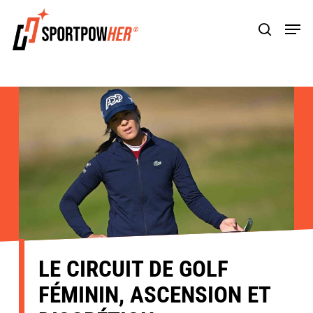
Skip
Men
to
search
main
content
LE CIRCUIT DE GOLF
FÉMININ, ASCENSION ET