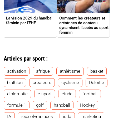
La vision 2029 du handball
Comment les créateurs et
féminin par l’EHF
créatrices de contenu
dynamisent l’accès au sport
féminin
Articles par sport :
activation
afrique
athlétisme
basket
biathlon
créateurs
cyclisme
Deloitte
diplomatie
e-sport
étude
football
formule 1
golf
handball
Hockey
IA
jeux olympiques
judo
marketing