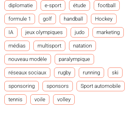
diplomatie
e-sport
étude
football
formule 1
golf
handball
Hockey
IA
jeux olympiques
judo
marketing
médias
multisport
natation
nouveau modèle
paralympique
réseaux sociaux
rugby
running
ski
sponsoring
sponsors
Sport automobile
tennis
voile
volley