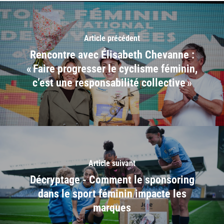
Article précédent
Rencontre avec Élisabeth Chevanne :
« Faire progresser le cyclisme féminin,
c’est une responsabilité collective »
Article suivant
Décryptage - Comment le sponsoring
dans le sport féminin impacte les
marques