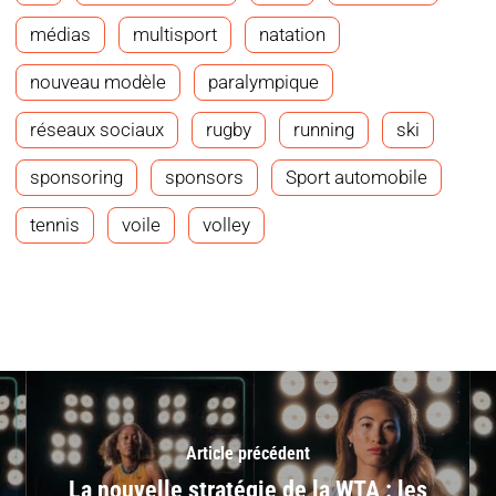
médias
multisport
natation
nouveau modèle
paralympique
réseaux sociaux
rugby
running
ski
sponsoring
sponsors
Sport automobile
tennis
voile
volley
Article précédent
La nouvelle stratégie de la WTA : les