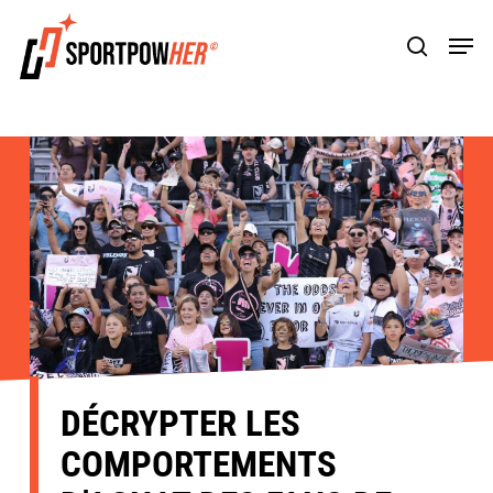
Skip
Men
to
search
main
content
DÉCRYPTER LES
COMPORTEMENTS