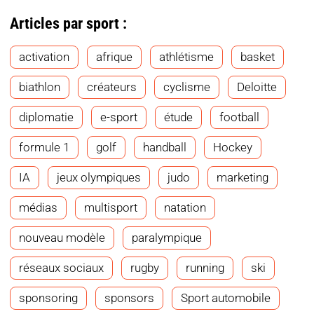
Articles par sport :
activation
afrique
athlétisme
basket
biathlon
créateurs
cyclisme
Deloitte
diplomatie
e-sport
étude
football
formule 1
golf
handball
Hockey
IA
jeux olympiques
judo
marketing
médias
multisport
natation
nouveau modèle
paralympique
réseaux sociaux
rugby
running
ski
sponsoring
sponsors
Sport automobile