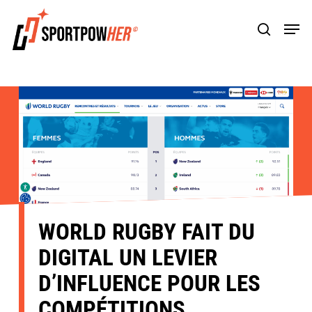
Skip
Men
to
search
main
content
WORLD RUGBY FAIT DU
DIGITAL UN LEVIER
D’INFLUENCE POUR LES
COMPÉTITIONS