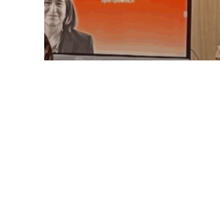
SportpowHER
Faire émerger le gisement de
valeurs du sport féminin