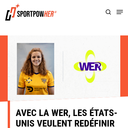
Skip
Men
to
search
main
content
AVEC LA WER, LES ÉTATS-
UNIS VEULENT REDÉFINIR