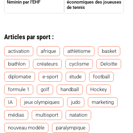
féminin par l’EHF
économiques des joueuses
de tennis
Articles par sport :
activation
afrique
athlétisme
basket
biathlon
créateurs
cyclisme
Deloitte
diplomatie
e-sport
étude
football
formule 1
golf
handball
Hockey
IA
jeux olympiques
judo
marketing
médias
multisport
natation
nouveau modèle
paralympique